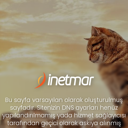
Bu sayfa varsayılan olarak oluşturulmuş
sayfadır. Sitenizin DNS ayarları henüz
yapılandırılmamış yada hizmet sağlayıcısı
tarafından geçici olarak askıya alınmış