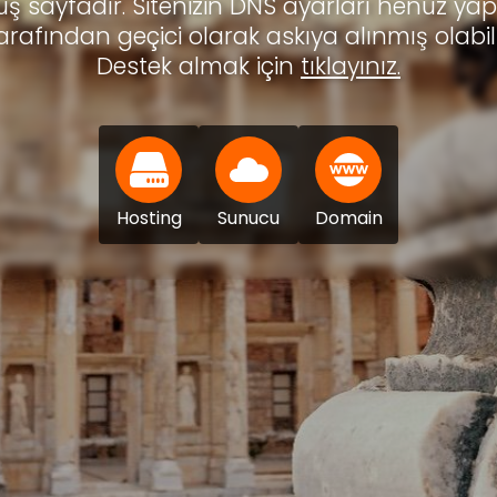
ş sayfadır. Sitenizin DNS ayarları henüz ya
arafından geçici olarak askıya alınmış olabili
Destek almak için
tıklayınız.
Hosting
Sunucu
Domain